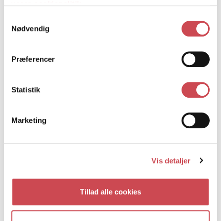
vores cookiepolitik
Tuborgfondet
Samtykkevalg
CVR-nummer 60223513
Nødvendig
EAN-nummer 5700002292704
Ny kongensgade 20
Præferencer
1557 København V.
Statistik
Kontakt os
Tlf:
+45 3175 7065
Marketing
info@tuborgfondet.dk
Sociale medier
Vis detaljer
Tuborgfondet.dk
Facebook
Tillad alle cookies
Instagram
Linkedin